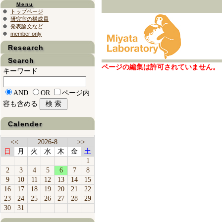
Menu
トップページ
研究室の構成員
発表論文など
member only
Research
Search
ページの編集は許可されていません。
キーワード
AND
OR
ページ内
容も含める
Calender
<<
2026-8
>>
日
月
火
水
木
金
土
1
2
3
4
5
6
7
8
9
10
11
12
13
14
15
16
17
18
19
20
21
22
23
24
25
26
27
28
29
30
31