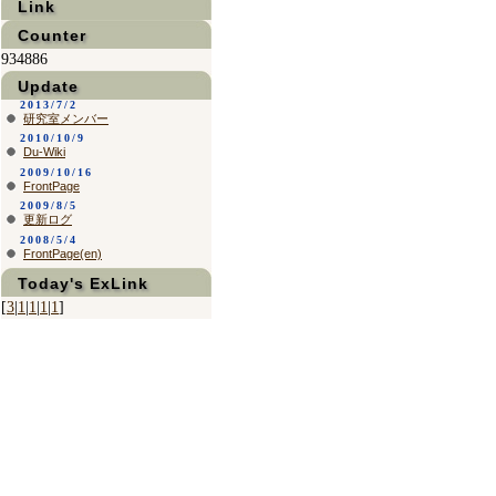
Link
Counter
934886
Update
2013/7/2
研究室メンバー
2010/10/9
Du-Wiki
2009/10/16
FrontPage
2009/8/5
更新ログ
2008/5/4
FrontPage(en)
Today's ExLink
[
3
|
1
|
1
|
1
|
1
]